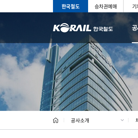
한국철도
승차권예매
기
공
CEO
일반현
공사소개