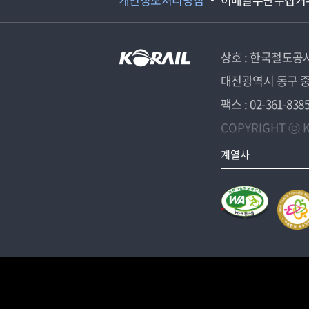
상호 : 한국철도공
대전광역시 동구 중
팩스 : 02-361-838
COPYRIGHT ⓒ K
계열사