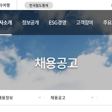
차여행
한국철도통계
사소개
정보공개
ESG경영
고객참여
주요
황
조직현황
채용정보
채용공고
채용정보
채용공고