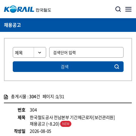
채용공고
검색
총게시물 :
304
건 페이지 :
1
/31
게시물 목록
코레일소개_경영공시_채용공고 목록 - 정보 제공
번호
304
제목
한국철도공사 전남본부 기간제근로자[보건관리원]
채용공고 (~8.20)
작성일
2026-08-05