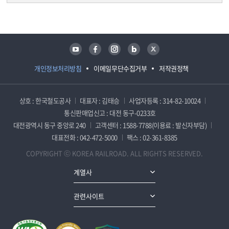
담당자 정보
담당자 정보
유튜브
페이스북
인스타그램
블로그
트위터
개인정보처리방침
이메일무단수집거부
저작권정책
상호 : 한국철도공사
대표자 : 김태승
사업자등록 : 314-82-10024
통신판매업신고 : 대전 동구-0233호
대전광역시 동구 중앙로 240
고객센터 : 1588-7788(이용료 : 발신자부담)
대표전화 : 042-472-5000
팩스 : 02-361-8385
COPYRIGHT ⓒ KOREA RAILROAD. ALL RIGHTS RESERVED.
계열사
관련사이트