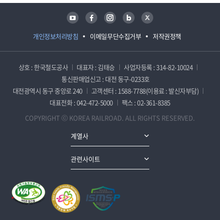
유튜브
페이스북
인스타그램
블로그
트위터
개인정보처리방침
이메일무단수집거부
저작권정책
상호 : 한국철도공사
대표자 : 김태승
사업자등록 : 314-82-10024
통신판매업신고 : 대전 동구-0233호
대전광역시 동구 중앙로 240
고객센터 : 1588-7788(이용료 : 발신자부담)
대표전화 : 042-472-5000
팩스 : 02-361-8385
COPYRIGHT ⓒ KOREA RAILROAD. ALL RIGHTS RESERVED.
계열사
관련사이트