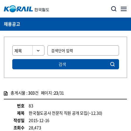
채용공고
검색
총게시물 :
303
건 페이지 :
23
/31
게시물 목록
코레일소개_경영공시_채용공고 목록 - 정보 제공
번호
83
제목
한국철도공사 전문직 직원 공개 모집(~12.30)
작성일
2015-12-16
조회수
28,473