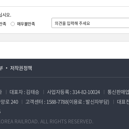
십시오.
만족
매우불만족
부
저작권정책
사
대표자 : 김태승
사업자등록 : 314-82-10024
통신판매업신
앙로 240
고객센터 : 1588-7788(이용료 : 발신자부담)
대표전화
5
OREA RAILROAD. ALL RIGHTS RESERVED.