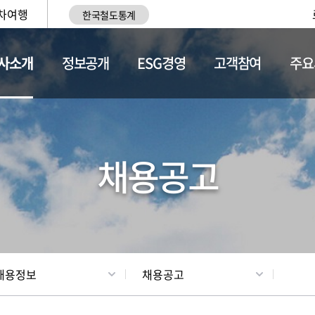
차여행
한국철도통계
사소개
정보공개
ESG경영
고객참여
주요
황
조직현황
채용정보
채용공고
채용정보
채용공고