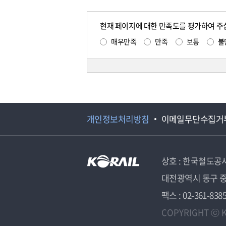
현재 페이지에 대한 만족도를 평가하여 주
매우만족
만족
보통
불
개인정보처리방침
이메일무단수집거
상호 : 한국철도공
대전광역시 동구 중
팩스 : 02-361-838
COPYRIGHT ⓒ K