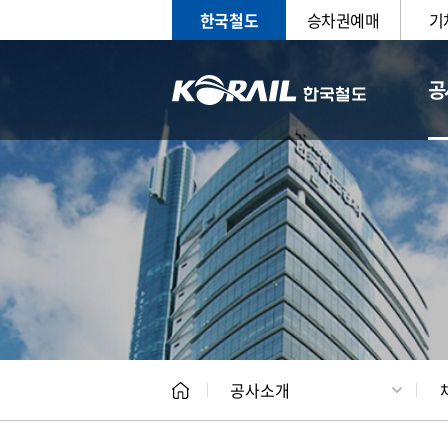
한국철도
승차권예매
기
공
CEO
일반현
공사소개