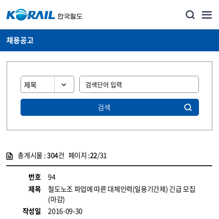
채용공고
검색
총게시물 :
304
건 페이지 :
22
/31
게시물 목록
코레일소개_경영공시_채용공고 목록 - 정보 제공
번호
94
제목
철도노조 파업에 따른 대체인력(일용기간제) 긴급 모집
(마감)
작성일
2016-09-30