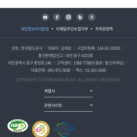
유튜브
페이스북
인스타그램
블로그
트위터
개인정보처리방침
이메일무단수집거부
저작권정책
상호 : 한국철도공사
대표자 : 김태승
사업자등록 : 314-82-10024
통신판매업신고 : 대전 동구-0233호
대전광역시 동구 중앙로 240
고객센터 : 1588-7788(이용료 : 발신자부담)
대표전화 : 042-472-5000
팩스 : 02-361-8385
COPYRIGHT ⓒ KOREA RAILROAD. ALL RIGHTS RESERVED.
계열사
관련사이트