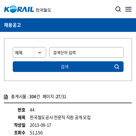
채용공고
검색
총게시물 :
304
건 페이지 :
27
/31
게시물 목록
코레일소개_경영공시_채용공고 목록 - 정보 제공
번호
44
제목
한국철도공사 전문직 직원 공개 모집
작성일
2013-09-17
조회수
51,156