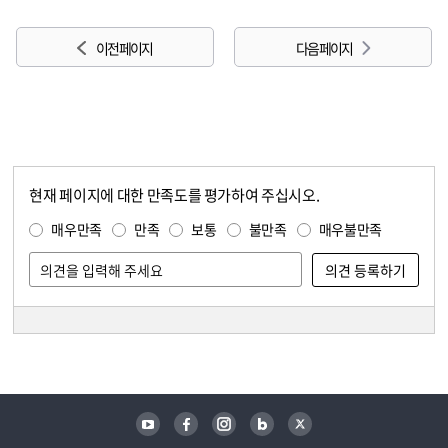
이전 페이지
다음 페이지
현재 페이지에 대한 만족도를 평가하여 주십시오.
콘텐츠 만족도 조사
만족도 조사
매우만족
만족
보통
불만족
매우불만족
담당자 정보
담당자 정보
유튜브
페이스북
인스타그램
블로그
트위터