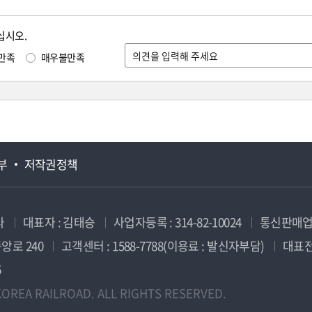
십시오.
만족
매우불만족
부
저작권정책
사
대표자 : 김태승
사업자등록 : 314-82-10024
통신판매업신
앙로 240
고객센터 : 1588-7788(이용료 : 발신자부담)
대표전화
5
OREA RAILROAD. ALL RIGHTS RESERVED.