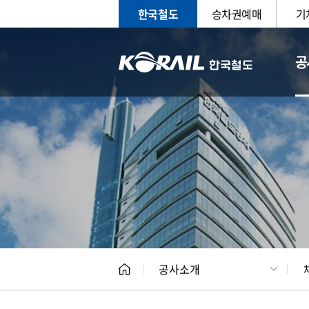
한국철도
승차권예매
기
공
CEO
일반현
공사소개