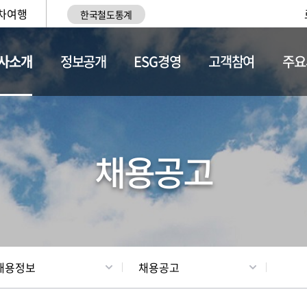
차여행
한국철도통계
사소개
정보공개
ESG경영
고객참여
주요
황
조직현황
채용정보
채용공고
채용정보
채용공고