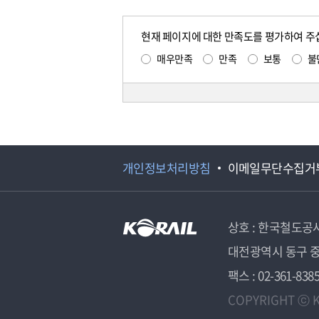
현재 페이지에 대한 만족도를 평가하여 주
매우만족
만족
보통
불
개인정보처리방침
이메일무단수집거
상호 : 한국철도공
대전광역시 동구 중
팩스 : 02-361-838
COPYRIGHT ⓒ K