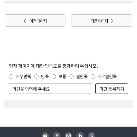
이전 페이지
다음 페이지
현재 페이지에 대한 만족도를 평가하여 주십시오.
콘텐츠 만족도 조사
만족도 조사
매우만족
만족
보통
불만족
매우불만족
담당자 정보
담당자 정보
유튜브
페이스북
인스타그램
블로그
트위터