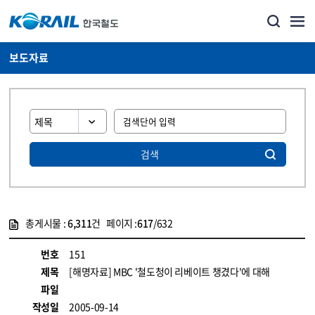
보도자료
검색
총게시물 :
6,311
건 페이지 :
617
/632
게시물 목록
뉴스·홍보_보도자료 목록 - 정보 제공
번호
151
제목
[해명자료] MBC '철도청이 리베이트 챙겼다'에 대해
파일
작성일
2005-09-14