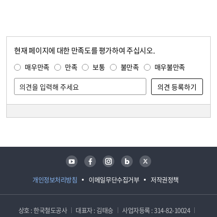
현재 페이지에 대한 만족도를 평가하여 주십시오.
콘텐츠 만족도 조사
만족도 조사
매우만족
만족
보통
불만족
매우불만족
담당자 정보
담당자 정보
유튜브
페이스북
인스타그램
블로그
트위터
개인정보처리방침
이메일무단수집거부
저작권정책
상호 : 한국철도공사
대표자 : 김태승
사업자등록 : 314-82-10024