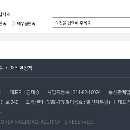
십시오.
만족
매우불만족
부
저작권정책
사
대표자 : 김태승
사업자등록 : 314-82-10024
통신판매업신
앙로 240
고객센터 : 1588-7788(이용료 : 발신자부담)
대표전화
5
OREA RAILROAD. ALL RIGHTS RESERVED.