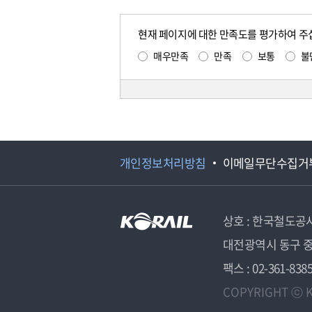
현재 페이지에 대한 만족도를 평가하여 주
매우만족
만족
보통
불
개인정보처리방침
이메일무단수집거
상호 : 한국철도공
대전광역시 동구 중
팩스 : 02-361-838
COPYRIGHT ⓒ K