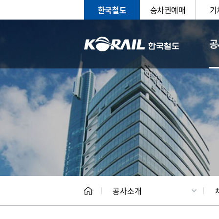
한국철도
승차권예매
기
공
CEO
일반현
공사소개