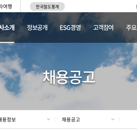
차여행
한국철도통계
사소개
정보공개
ESG경영
고객참여
주요
황
조직현황
채용정보
채용공고
채용정보
채용공고