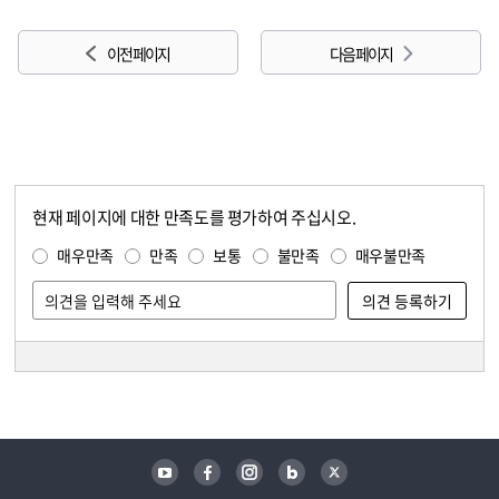
이전 페이지
다음 페이지
현재 페이지에 대한 만족도를 평가하여 주십시오.
콘텐츠 만족도 조사
만족도 조사
매우만족
만족
보통
불만족
매우불만족
담당자 정보
담당자 정보
유튜브
페이스북
인스타그램
블로그
트위터