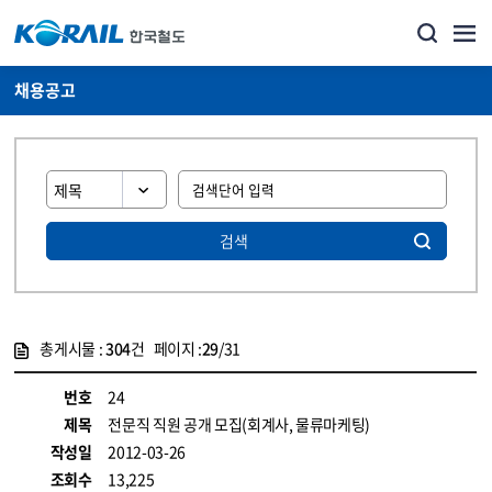
채용공고
검색
총게시물 :
304
건 페이지 :
29
/31
게시물 목록
코레일소개_경영공시_채용공고 목록 - 정보 제공
번호
24
제목
전문직 직원 공개 모집(회계사, 물류마케팅)
작성일
2012-03-26
조회수
13,225