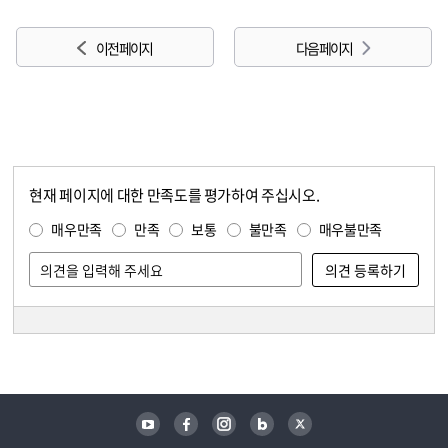
이전 페이지
다음 페이지
현재 페이지에 대한 만족도를 평가하여 주십시오.
콘텐츠 만족도 조사
만족도 조사
매우만족
만족
보통
불만족
매우불만족
담당자 정보
담당자 정보
유튜브
페이스북
인스타그램
블로그
트위터