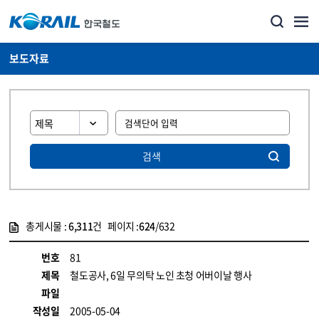
보도자료
검색
총게시물 :
6,311
건 페이지 :
624
/632
게시물 목록
뉴스·홍보_보도자료 목록 - 정보 제공
번호
81
제목
철도공사, 6일 무의탁 노인 초청 어버이날 행사
파일
작성일
2005-05-04