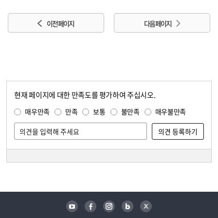
이전 페이지
다음 페이지
현재 페이지에 대한 만족도를 평가하여 주십시오.
콘텐츠 만족도 조사
만족도 조사
매우만족
만족
보통
불만족
매우불만족
담당자 정보
담당자 정보
유튜브
페이스북
인스타그램
블로그
트위터