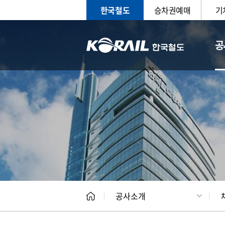
한국철도
승차권예매
기
공
CEO
일반현
공사소개