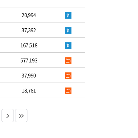
20,994
37,392
167,518
577,193
37,990
18,781