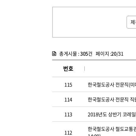
총게시물 :
305
건 페이지 :
20
/31
번호
115
한국철도공사 전문직(미디어홍
114
한국철도공사 전문직 직원 공개
113
2018년도 상반기 코레일 신
한국철도공사 철도교통관제사
112