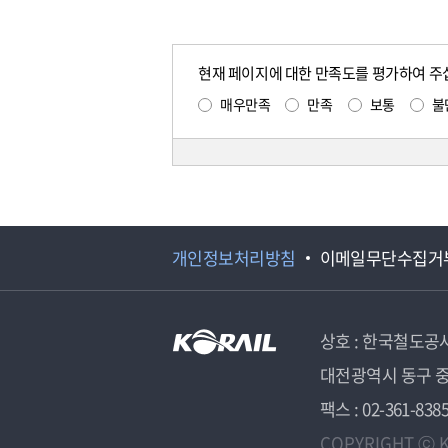
현재 페이지에 대한 만족도를 평가하여 주
매우만족
만족
보통
불
개인정보처리방침
이메일무단수집거
상호 : 한국철도공
대전광역시 동구 중
팩스 : 02-361-838
COPYRIGHT ⓒ K