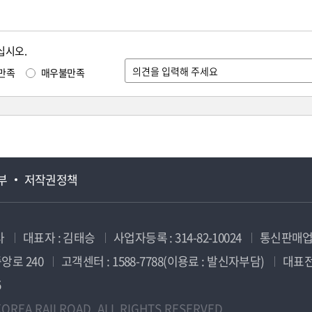
십시오.
만족
매우불만족
부
저작권정책
사
대표자 : 김태승
사업자등록 : 314-82-10024
통신판매업신
앙로 240
고객센터 : 1588-7788(이용료 : 발신자부담)
대표전화
5
OREA RAILROAD. ALL RIGHTS RESERVED.