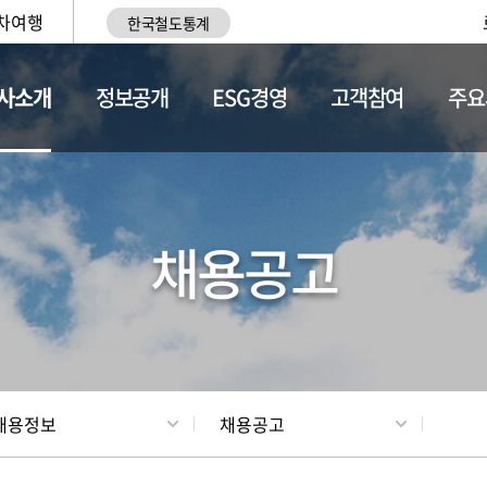
차여행
한국철도통계
사소개
정보공개
ESG경영
고객참여
주요
황
조직현황
채용정보
채용공고
채용정보
채용공고