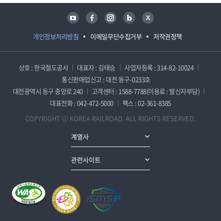
유튜브
페이스북
인스타그램
블로그
트위터
개인정보처리방침
이메일무단수집거부
저작권정책
상호 : 한국철도공사
대표자 : 김태승
사업자등록 : 314-82-10024
통신판매업신고 : 대전 동구-0233호
대전광역시 동구 중앙로 240
고객센터 : 1588-7788(이용료 : 발신자부담)
대표전화 : 042-472-5000
팩스 : 02-361-8385
COPYRIGHT ⓒ KOREA RAILROAD. ALL RIGHTS RESERVED.
계열사
관련사이트