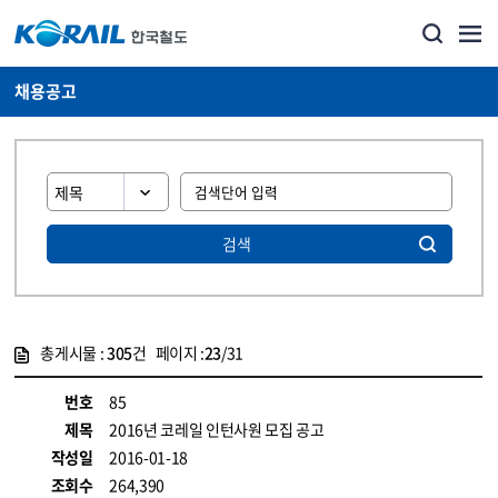
채용공고
검색
총게시물 :
305
건 페이지 :
23
/31
게시물 목록
코레일소개_경영공시_채용공고 목록 - 정보 제공
번호
85
제목
2016년 코레일 인턴사원 모집 공고
작성일
2016-01-18
조회수
264,390