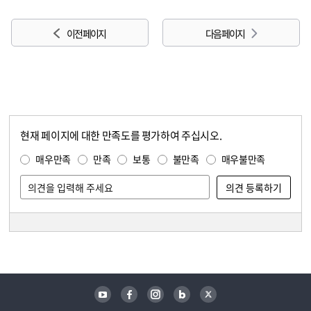
이전 페이지
다음 페이지
현재 페이지에 대한 만족도를 평가하여 주십시오.
콘텐츠 만족도 조사
만족도 조사
매우만족
만족
보통
불만족
매우불만족
담당자 정보
담당자 정보
유튜브
페이스북
인스타그램
블로그
트위터