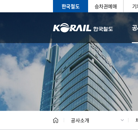
한국철도
승차권예매
기
공
CEO
일반현
공사소개