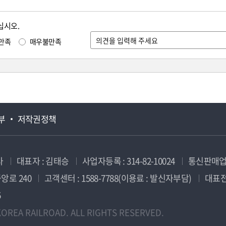
십시오.
만족
매우불만족
부
저작권정책
사
대표자 : 김태승
사업자등록 : 314-82-10024
통신판매업신
앙로 240
고객센터 : 1588-7788(이용료 : 발신자부담)
대표전화
5
OREA RAILROAD. ALL RIGHTS RESERVED.