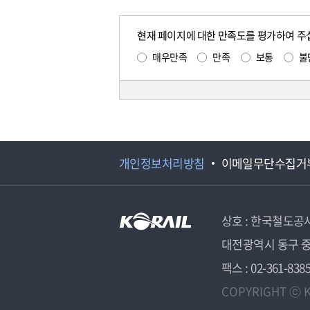
현재 페이지에 대한 만족도를 평가하여 주
매우만족
만족
보통
불
개인정보처리방침
이메일무단수집거
상호 : 한국철도공
대전광역시 동구 중
팩스 : 02-361-838
COPYRIGHT ⓒ K