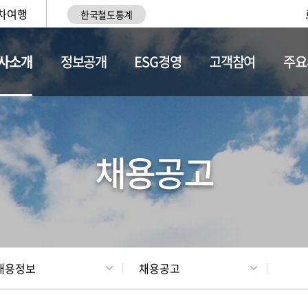
차여행
한국철도통계
사소개
정보공개
ESG경영
고객참여
주요
황
조직현황
채용정보
채용공고
채용정보
채용공고