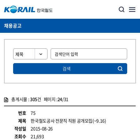
채용공고
검색
총게시물 :
305
건 페이지 :
24
/31
게시물 목록
코레일소개_경영공시_채용공고 목록 - 정보 제공
번호
75
제목
한국철도공사 전문직 직원 공개모집(~9.16)
작성일
2015-08-26
조회수
21,693