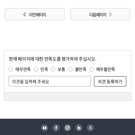
이전 페이지
다음 페이지
현재 페이지에 대한 만족도를 평가하여 주십시오.
콘텐츠 만족도 조사
만족도 조사
매우만족
만족
보통
불만족
매우불만족
담당자 정보
담당자 정보
유튜브
페이스북
인스타그램
블로그
트위터