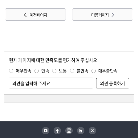
이전 페이지
다음 페이지
현재 페이지에 대한 만족도를 평가하여 주십시오.
콘텐츠 만족도 조사
만족도 조사
매우만족
만족
보통
불만족
매우불만족
담당자 정보
담당자 정보
유튜브
페이스북
인스타그램
블로그
트위터