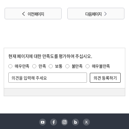
이전 페이지
다음 페이지
현재 페이지에 대한 만족도를 평가하여 주십시오.
콘텐츠 만족도 조사
만족도 조사
매우만족
만족
보통
불만족
매우불만족
담당자 정보
담당자 정보
유튜브
페이스북
인스타그램
블로그
트위터