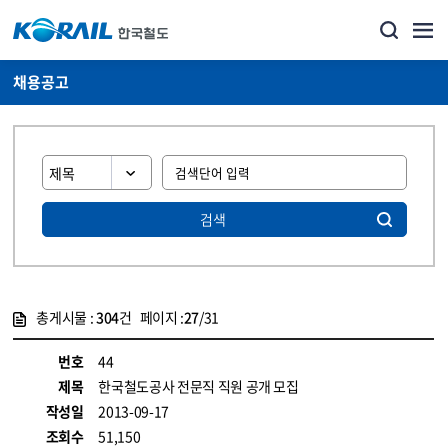
채용공고
검색
총게시물 :
304
건 페이지 :
27
/31
게시물 목록
코레일소개_경영공시_채용공고 목록 - 정보 제공
번호
44
제목
한국철도공사 전문직 직원 공개 모집
작성일
2013-09-17
조회수
51,150