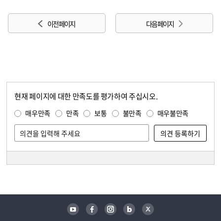
이전 페이지
다음 페이지
현재 페이지에 대한 만족도를 평가하여 주십시오.
콘텐츠 만족도 조사
만족도 조사
매우만족
만족
보통
불만족
매우불만족
담당자 정보
담당자 정보
유튜브
페이스북
인스타그램
블로그
트위터