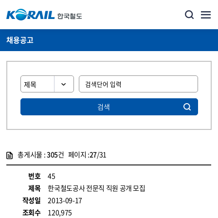
채용공고
검색
총게시물 :
305
건 페이지 :
27
/31
게시물 목록
코레일소개_경영공시_채용공고 목록 - 정보 제공
번호
45
제목
한국철도공사 전문직 직원 공개 모집
작성일
2013-09-17
조회수
120,975