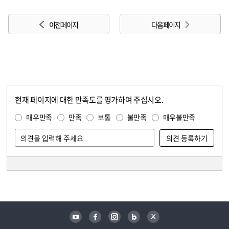
이전 페이지
다음 페이지
현재 페이지에 대한 만족도를 평가하여 주십시오.
콘텐츠 만족도 조사
만족도 조사
매우만족
만족
보통
불만족
매우불만족
담당자 정보
담당자 정보
유튜브
페이스북
인스타그램
블로그
트위터