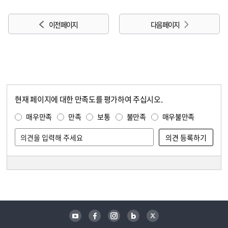
이전 페이지
다음 페이지
현재 페이지에 대한 만족도를 평가하여 주십시오.
콘텐츠 만족도 조사
만족도 조사
매우만족
만족
보통
불만족
매우불만족
담당자 정보
담당자 정보
유튜브
페이스북
인스타그램
블로그
트위터