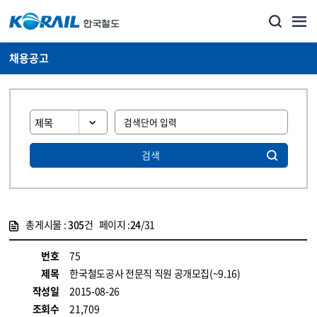
채용공고
검색
총게시물 :
305
건 페이지 :
24
/31
게시물 목록
코레일소개_경영공시_채용공고 목록 - 정보 제공
번호
75
제목
한국철도공사 전문직 직원 공개모집(~9.16)
작성일
2015-08-26
조회수
21,709