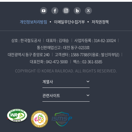
유튜브
페이스북
인스타그램
블로그
트위터
개인정보처리방침
이메일무단수집거부
저작권정책
상호 : 한국철도공사
대표자 : 김태승
사업자등록 : 314-82-10024
통신판매업신고 : 대전 동구-0233호
대전광역시 동구 중앙로 240
고객센터 : 1588-7788(이용료 : 발신자부담)
대표전화 : 042-472-5000
팩스 : 02-361-8385
COPYRIGHT ⓒ KOREA RAILROAD. ALL RIGHTS RESERVED.
계열사
관련사이트