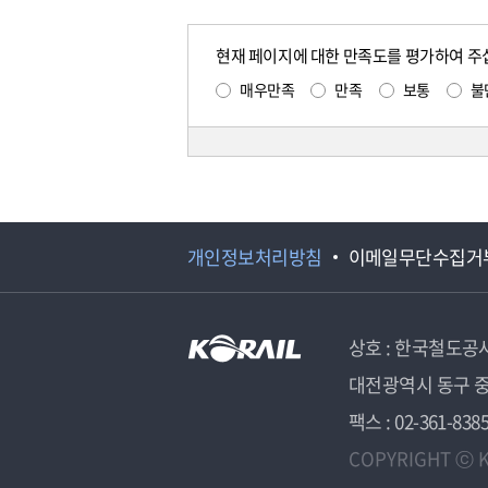
현재 페이지에 대한 만족도를 평가하여 주
매우만족
만족
보통
불
개인정보처리방침
이메일무단수집거
상호 : 한국철도공
대전광역시 동구 중
팩스 : 02-361-838
COPYRIGHT ⓒ K