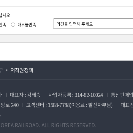
십시오.
만족
매우불만족
부
저작권정책
사
대표자 : 김태승
사업자등록 : 314-82-10024
통신판매업신
앙로 240
고객센터 : 1588-7788(이용료 : 발신자부담)
대표전화
5
OREA RAILROAD. ALL RIGHTS RESERVED.