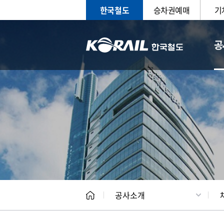
한국철도
승차권예매
기
공
CEO
일반현
공사소개