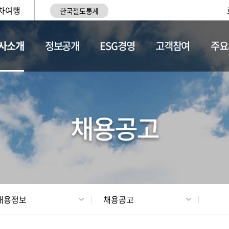
차여행
한국철도통계
사소개
정보공개
ESG경영
고객참여
주요
황
조직현황
채용정보
채용공고
채용정보
채용공고