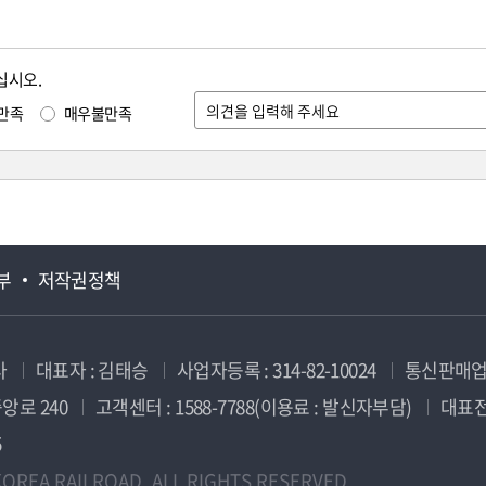
십시오.
만족
매우불만족
부
저작권정책
사
대표자 : 김태승
사업자등록 : 314-82-10024
통신판매업신
앙로 240
고객센터 : 1588-7788(이용료 : 발신자부담)
대표전화
5
OREA RAILROAD. ALL RIGHTS RESERVED.