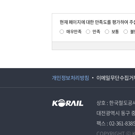
현재 페이지에 대한 만족도를 평가하여 주
매우만족
만족
보통
불
개인정보처리방침
이메일무단수집거
상호 : 한국철도공
대전광역시 동구 중
팩스 : 02-361-838
COPYRIGHT ⓒ K