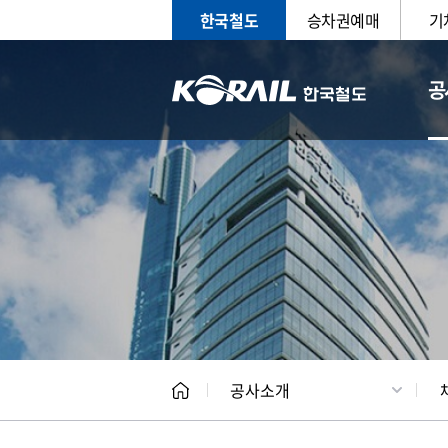
한국철도
승차권예매
기
공
CEO
일반현
공사소개