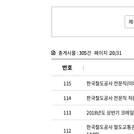
총게시물 :
305
건 페이지 :
20
/31
번호
115
한국철도공사 전문직(미디어홍
114
한국철도공사 전문직 직원 공개
113
2018년도 상반기 코레일 신
한국철도공사 철도교통관제사
112