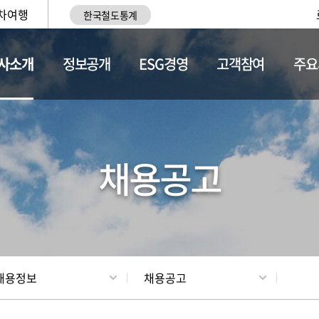
차여행
한국철도통계
사소개
정보공개
ESG경영
고객참여
주요
황
조직현황
채용정보
채용공고
채용정보
채용공고