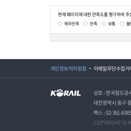
현재 페이지에 대한 만족도를 평가하여 주
매우만족
만족
보통
불
개인정보처리방침
이메일무단수집거
상호 : 한국철도공
대전광역시 동구 중
팩스 : 02-361-838
COPYRIGHT ⓒ K