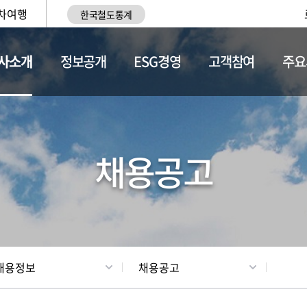
차여행
한국철도통계
사소개
정보공개
ESG경영
고객참여
주요
황
조직현황
채용정보
채용공고
채용정보
채용공고