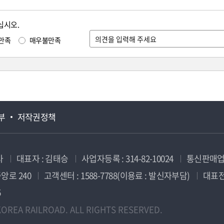
십시오.
만족
매우불만족
부
저작권정책
사
대표자 : 김태승
사업자등록 : 314-82-10024
통신판매업신
앙로 240
고객센터 : 1588-7788(이용료 : 발신자부담)
대표전화
5
OREA RAILROAD. ALL RIGHTS RESERVED.