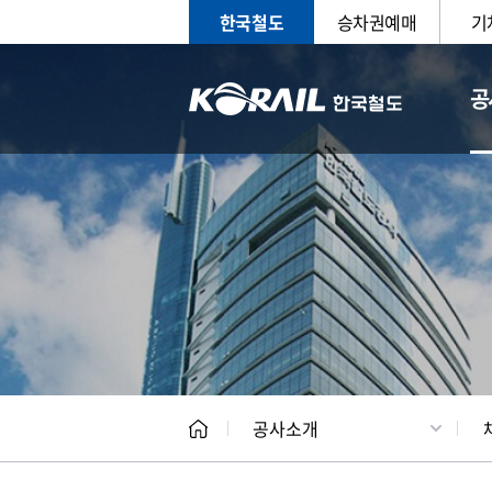
한국철도
승차권예매
기
공
CEO
일반현
공사소개