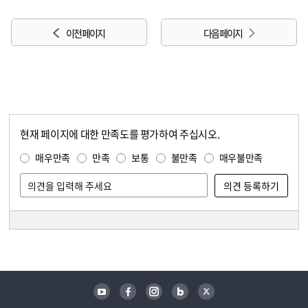
이전 페이지
다음 페이지
현재 페이지에 대한 만족도를 평가하여 주십시오.
콘텐츠 만족도 조사
만족도 조사
매우만족
만족
보통
불만족
매우불만족
담당자 정보
담당자 정보
유튜브
페이스북
인스타그램
블로그
트위터