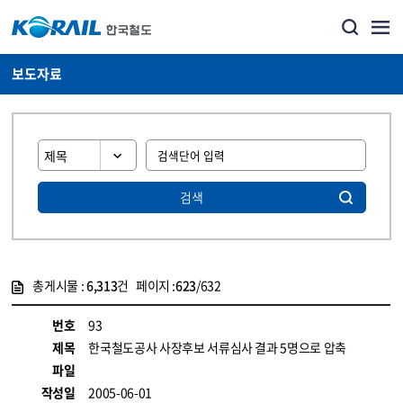
보도자료
검색
총게시물 :
6,313
건 페이지 :
623
/632
게시물 목록
뉴스·홍보_보도자료 목록 - 정보 제공
번호
93
제목
한국철도공사 사장후보 서류심사 결과 5명으로 압축
파일
작성일
2005-06-01