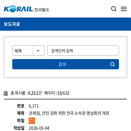
보도자료
검색
총게시물 :
6,311
건 페이지 :
15
/632
게시물 목록
뉴스·홍보_보도자료 목록 - 정보 제공
번호
6,171
제목
코레일, 안전 강화 위한 전국 소속장 영상회의 개최
파일
작성일
2026-03-04