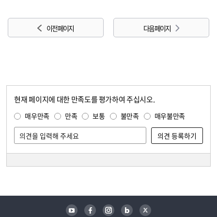
이전 페이지
다음 페이지
현재 페이지에 대한 만족도를 평가하여 주십시오.
콘텐츠 만족도 조사
만족도 조사
매우만족
만족
보통
불만족
매우불만족
담당자 정보
담당자 정보
유튜브
페이스북
인스타그램
블로그
트위터