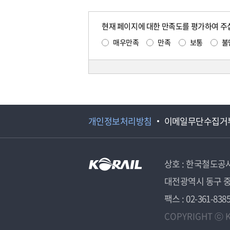
현재 페이지에 대한 만족도를 평가하여 주
매우만족
만족
보통
불
개인정보처리방침
이메일무단수집거
상호 : 한국철도공
대전광역시 동구 중
팩스 : 02-361-838
COPYRIGHT ⓒ K