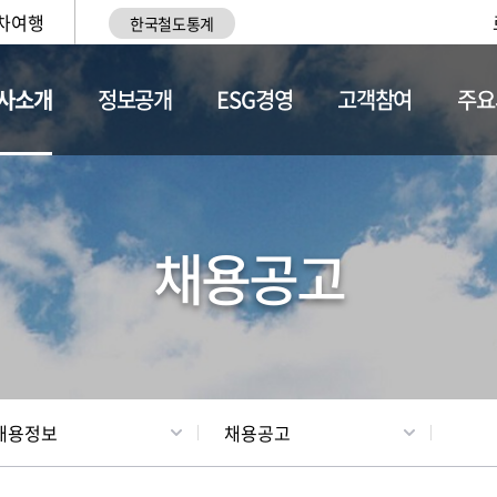
차여행
한국철도통계
사소개
정보공개
ESG경영
고객참여
주요
황
조직현황
채용정보
채용공고
채용정보
채용공고