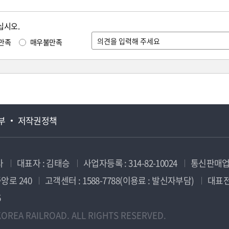
십시오.
만족
매우불만족
부
저작권정책
사
대표자 : 김태승
사업자등록 : 314-82-10024
통신판매업신
앙로 240
고객센터 : 1588-7788(이용료 : 발신자부담)
대표전화
5
OREA RAILROAD. ALL RIGHTS RESERVED.