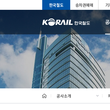
한국철도
승차권예매
기
공
CEO
일반현
공사소개