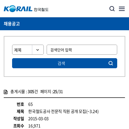
채용공고
검색
총게시물 :
305
건 페이지 :
25
/31
게시물 목록
코레일소개_경영공시_채용공고 목록 - 정보 제공
번호
65
제목
한국철도공사 전문직 직원 공개 모집(~3.24)
작성일
2015-03-03
조회수
16,971