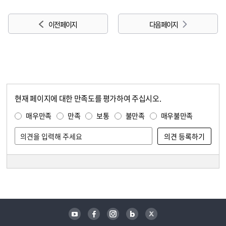
이전 페이지
다음 페이지
현재 페이지에 대한 만족도를 평가하여 주십시오.
콘텐츠 만족도 조사
만족도 조사
매우만족
만족
보통
불만족
매우불만족
담당자 정보
담당자 정보
유튜브
페이스북
인스타그램
블로그
트위터