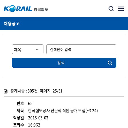
채용공고
검색
총게시물 :
305
건 페이지 :
25
/31
게시물 목록
코레일소개_경영공시_채용공고 목록 - 정보 제공
번호
65
제목
한국철도공사 전문직 직원 공개 모집(~3.24)
작성일
2015-03-03
조회수
16,962