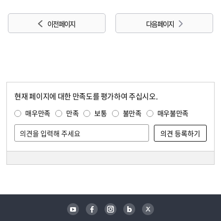
이전 페이지
다음 페이지
현재 페이지에 대한 만족도를 평가하여 주십시오.
콘텐츠 만족도 조사
만족도 조사
매우만족
만족
보통
불만족
매우불만족
담당자 정보
담당자 정보
유튜브
페이스북
인스타그램
블로그
트위터