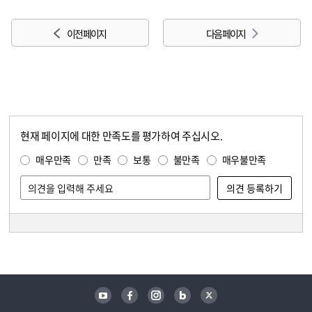
이전 페이지
다음 페이지
현재 페이지에 대한 만족도를 평가하여 주십시오.
콘텐츠 만족도 조사
만족도 조사
매우만족
만족
보통
불만족
매우불만족
담당자 정보
담당자 정보
유튜브
페이스북
인스타그램
블로그
트위터