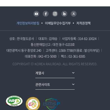
유튜브
페이스북
인스타그램
블로그
트위터
개인정보처리방침
이메일무단수집거부
저작권정책
상호 : 한국철도공사
대표자 : 김태승
사업자등록 : 314-82-10024
통신판매업신고 : 대전 동구-0233호
대전광역시 동구 중앙로 240
고객센터 : 1588-7788(이용료 : 발신자부담)
대표전화 : 042-472-5000
팩스 : 02-361-8385
COPYRIGHT ⓒ KOREA RAILROAD. ALL RIGHTS RESERVED.
계열사
관련사이트