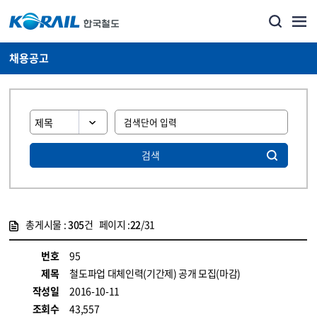
채용공고
검색
총게시물 :
305
건 페이지 :
22
/31
게시물 목록
코레일소개_경영공시_채용공고 목록 - 정보 제공
번호
95
제목
철도파업 대체인력(기간제) 공개 모집(마감)
작성일
2016-10-11
조회수
43,557