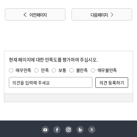
이전 페이지
다음 페이지
현재 페이지에 대한 만족도를 평가하여 주십시오.
콘텐츠 만족도 조사
만족도 조사
매우만족
만족
보통
불만족
매우불만족
담당자 정보
담당자 정보
유튜브
페이스북
인스타그램
블로그
트위터