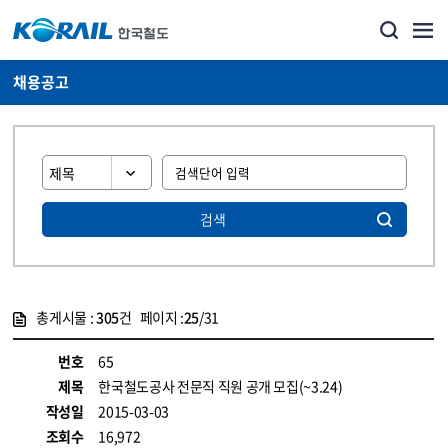
채용공고
검색
총게시물 :
305
건 페이지 :
25
/31
게시물 목록
코레일소개_경영공시_채용공고 목록 - 정보 제공
번호
65
제목
한국철도공사 전문직 직원 공개 모집(~3.24)
작성일
2015-03-03
조회수
16,972