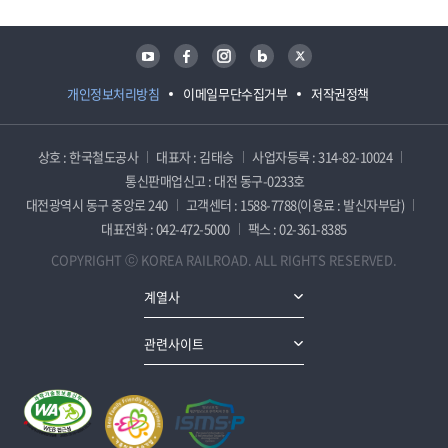
유튜브
페이스북
인스타그램
블로그
트위터
개인정보처리방침
이메일무단수집거부
저작권정책
상호 : 한국철도공사
대표자 : 김태승
사업자등록 : 314-82-10024
통신판매업신고 : 대전 동구-0233호
대전광역시 동구 중앙로 240
고객센터 : 1588-7788(이용료 : 발신자부담)
대표전화 : 042-472-5000
팩스 : 02-361-8385
COPYRIGHT ⓒ KOREA RAILROAD. ALL RIGHTS RESERVED.
계열사
관련사이트