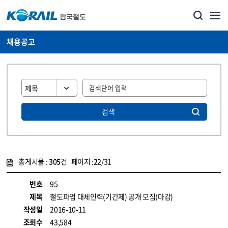
채용공고
검색
총게시물 :
305
건 페이지 :
22
/31
게시물 목록
코레일소개_경영공시_채용공고 목록 - 정보 제공
번호
95
제목
철도파업 대체인력(기간제) 공개 모집(마감)
작성일
2016-10-11
조회수
43,584