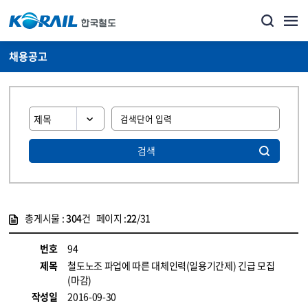
채용공고
검색
총게시물 :
304
건 페이지 :
22
/31
게시물 목록
코레일소개_경영공시_채용공고 목록 - 정보 제공
번호
94
제목
철도노조 파업에 따른 대체인력(일용기간제) 긴급 모집
(마감)
작성일
2016-09-30