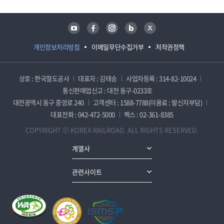
유튜브
페이스북
인스타그램
블로그
트위터
개인정보처리방침
이메일무단수집거부
저작권정책
상호 : 한국철도공사
대표자 : 김태승
사업자등록 : 314-82-10024
통신판매업신고 : 대전 동구-0233호
대전광역시 동구 중앙로 240
고객센터 : 1588-7788(이용료 : 발신자부담)
대표전화 : 042-472-5000
팩스 : 02-361-8385
COPYRIGHT ⓒ KOREA RAILROAD. ALL RIGHTS RESERVED.
계열사
관련사이트