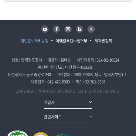
담당자 정보
담당자 정보
유튜브
페이스북
인스타그램
블로그
트위터
개인정보처리방침
이메일무단수집거부
저작권정책
상호 : 한국철도공사
대표자 : 김태승
사업자등록 : 314-82-10024
통신판매업신고 : 대전 동구-0233호
대전광역시 동구 중앙로 240
고객센터 : 1588-7788(이용료 : 발신자부담)
대표전화 : 042-472-5000
팩스 : 02-361-8385
COPYRIGHT ⓒ KOREA RAILROAD. ALL RIGHTS RESERVED.
계열사
관련사이트