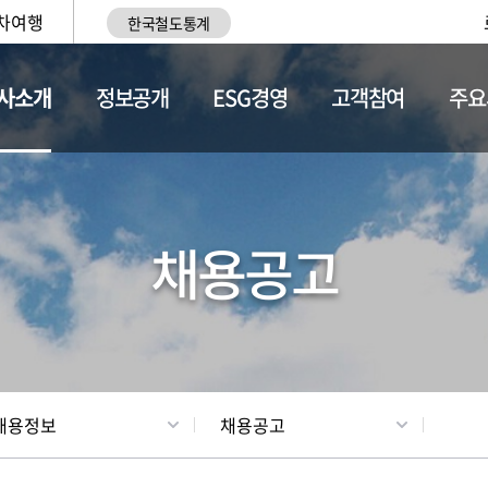
차여행
한국철도통계
사소개
정보공개
ESG경영
고객참여
주요
황
조직현황
채용정보
채용공고
채용정보
채용공고