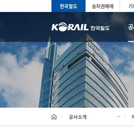
한국철도
승차권예매
기
공
CEO
일반현
공사소개