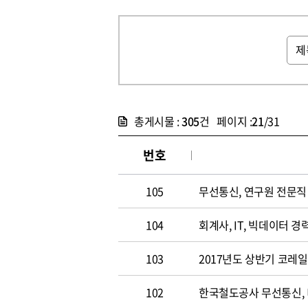
총게시물 :
305
건 페이지 :
21
/31
번호
105
무선통신, 연구원 전문직 채
104
회계사, IT, 빅데이터 경력
103
2017년도 상반기 코레
102
한국철도공사 무선통신,