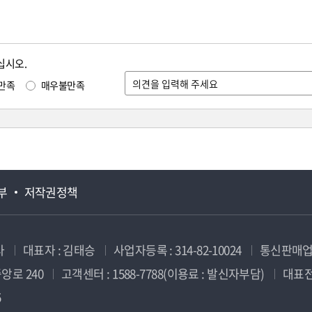
십시오.
만족
매우불만족
부
저작권정책
사
대표자 : 김태승
사업자등록 : 314-82-10024
통신판매업신
앙로 240
고객센터 : 1588-7788(이용료 : 발신자부담)
대표전화
5