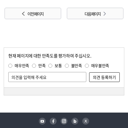
이전 페이지
다음 페이지
현재 페이지에 대한 만족도를 평가하여 주십시오.
콘텐츠 만족도 조사
만족도 조사
매우만족
만족
보통
불만족
매우불만족
담당자 정보
담당자 정보
유튜브
페이스북
인스타그램
블로그
트위터