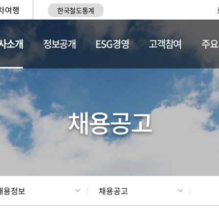
차여행
한국철도통계
사소개
정보공개
ESG경영
고객참여
주요
황
조직현황
채용정보
채용공고
채용정보
채용공고