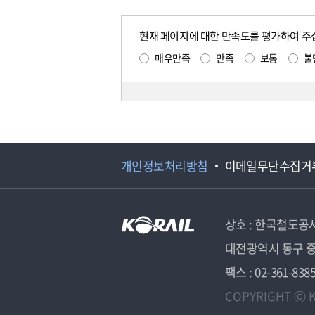
현재 페이지에 대한 만족도를 평가하여 주
매우만족
만족
보통
불
개인정보처리방침
이메일무단수집거
상호 : 한국철도공
대전광역시 동구 중
팩스 : 02-361-838
COPYRIGHT ⓒ K