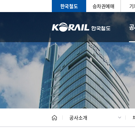
한국철도
승차권예매
기
공
CEO
일반현
공사소개