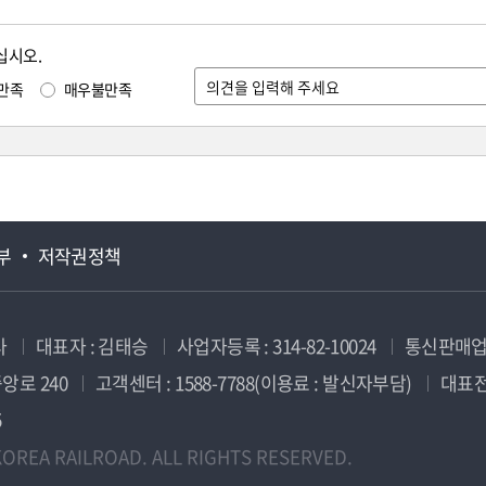
십시오.
만족
매우불만족
부
저작권정책
사
대표자 : 김태승
사업자등록 : 314-82-10024
통신판매업신
앙로 240
고객센터 : 1588-7788(이용료 : 발신자부담)
대표전화
5
OREA RAILROAD. ALL RIGHTS RESERVED.