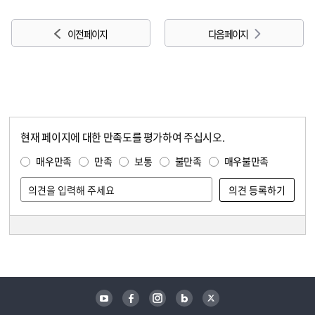
이전 페이지
다음 페이지
현재 페이지에 대한 만족도를 평가하여 주십시오.
콘텐츠 만족도 조사
만족도 조사
매우만족
만족
보통
불만족
매우불만족
담당자 정보
담당자 정보
유튜브
페이스북
인스타그램
블로그
트위터