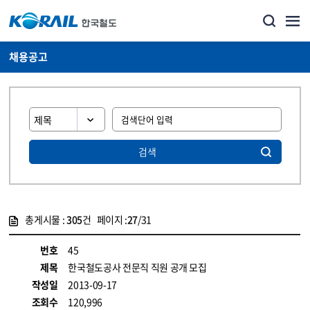
채용공고
검색
총게시물 :
305
건 페이지 :
27
/31
게시물 목록
코레일소개_경영공시_채용공고 목록 - 정보 제공
번호
45
제목
한국철도공사 전문직 직원 공개 모집
작성일
2013-09-17
조회수
120,996