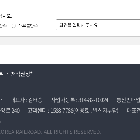
십시오.
만족
매우불만족
부
저작권정책
사
대표자 : 김태승
사업자등록 : 314-82-10024
통신판매업신
앙로 240
고객센터 : 1588-7788(이용료 : 발신자부담)
대표전화
5
OREA RAILROAD. ALL RIGHTS RESERVED.