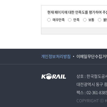
현재 페이지에 대한 만족도를 평가하여 주
매우만족
만족
보통
불
개인정보처리방침
이메일무단수집거
상호 : 한국철도공
대전광역시 동구 중
팩스 : 02-361-838
COPYRIGHT ⓒ K