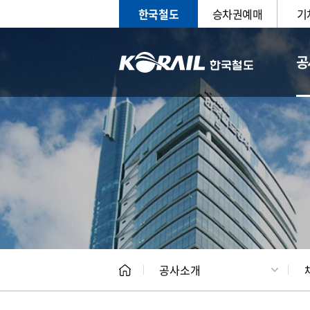
한국철도
승차권예매
기
공
CEO
일반현
공사소개