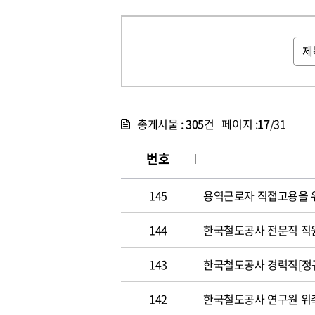
총게시물 :
305
건 페이지 :
17
/31
번호
145
용역근로자 직접고용을 
144
한국철도공사 전문직 직
143
한국철도공사 경력직[정규
142
한국철도공사 연구원 위촉연구원