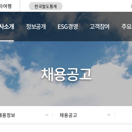
차여행
한국철도통계
사소개
정보공개
ESG경영
고객참여
주요
황
조직현황
채용정보
채용공고
채용정보
채용공고