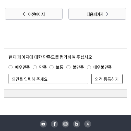
이전 페이지
다음 페이지
현재 페이지에 대한 만족도를 평가하여 주십시오.
콘텐츠 만족도 조사
만족도 조사
매우만족
만족
보통
불만족
매우불만족
담당자 정보
담당자 정보
유튜브
페이스북
인스타그램
블로그
트위터