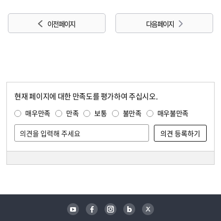
이전 페이지
다음 페이지
현재 페이지에 대한 만족도를 평가하여 주십시오.
콘텐츠 만족도 조사
만족도 조사
매우만족
만족
보통
불만족
매우불만족
담당자 정보
담당자 정보
유튜브
페이스북
인스타그램
블로그
트위터