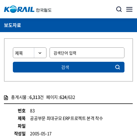
보도자료
검색
총게시물 :
6,313
건 페이지 :
624
/632
게시물 목록
뉴스·홍보_보도자료 목록 - 정보 제공
번호
83
제목
공공부문 최대규모 ERP프로젝트 본격 착수
파일
작성일
2005-05-17