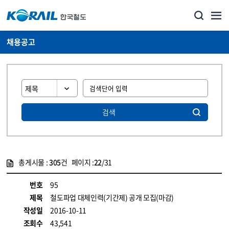
채용공고
검색
총게시물 :
305
건 페이지 :
22
/31
게시물 목록
코레일소개_경영공시_채용공고 목록 - 정보 제공
번호
95
제목
철도파업 대체인력(기간제) 공개 모집(마감)
작성일
2016-10-11
조회수
43,541