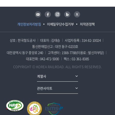
유튜브
페이스북
인스타그램
블로그
트위터
개인정보처리방침
이메일무단수집거부
저작권정책
상호 : 한국철도공사
대표자 : 김태승
사업자등록 : 314-82-10024
통신판매업신고 : 대전 동구-0233호
대전광역시 동구 중앙로 240
고객센터 : 1588-7788(이용료 : 발신자부담)
대표전화 : 042-472-5000
팩스 : 02-361-8385
COPYRIGHT ⓒ KOREA RAILROAD. ALL RIGHTS RESERVED.
계열사
관련사이트