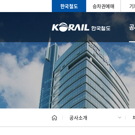
한국철도
승차권예매
기
공
CEO
일반현
공사소개