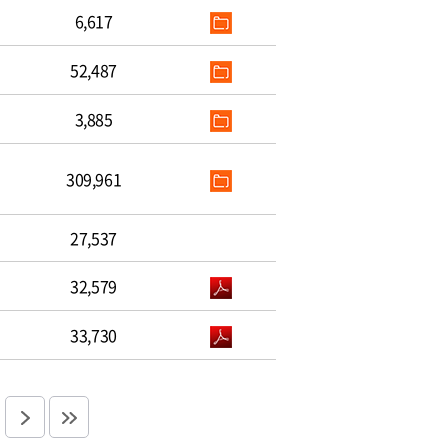
6,617
52,487
3,885
309,961
27,537
32,579
33,730