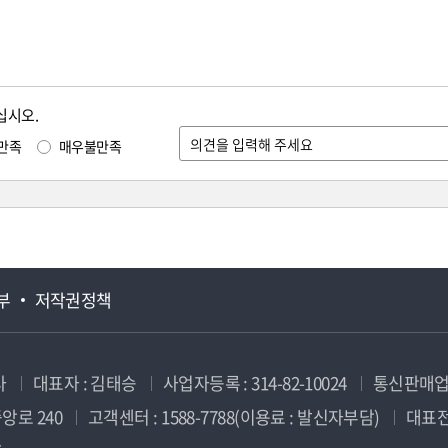
십시오.
만족
매우불만족
부
저작권정책
사
대표자 : 김태승
사업자등록 : 314-82-10024
통신판매업신
앙로 240
고객센터 : 1588-7788(이용료 : 발신자부담)
대표전화