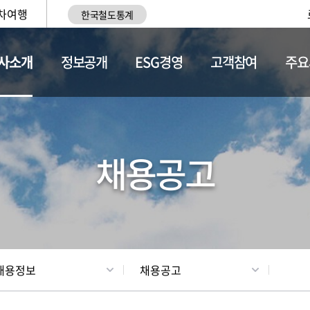
차여행
한국철도통계
사소개
정보공개
ESG경영
고객참여
주요
황
조직현황
채용정보
채용공고
채용정보
채용공고