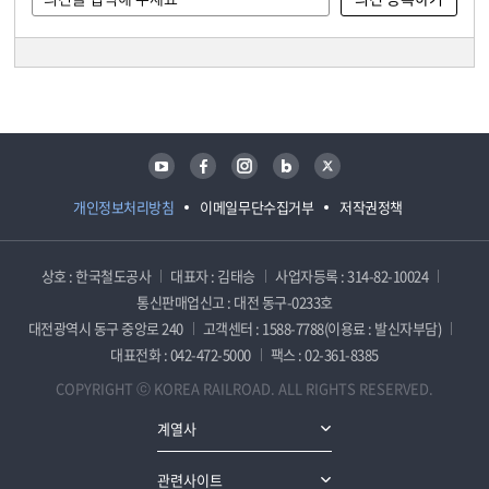
담당자 정보
담당자 정보
유튜브
페이스북
인스타그램
블로그
트위터
개인정보처리방침
이메일무단수집거부
저작권정책
상호 : 한국철도공사
대표자 : 김태승
사업자등록 : 314-82-10024
통신판매업신고 : 대전 동구-0233호
대전광역시 동구 중앙로 240
고객센터 : 1588-7788(이용료 : 발신자부담)
대표전화 : 042-472-5000
팩스 : 02-361-8385
COPYRIGHT ⓒ KOREA RAILROAD. ALL RIGHTS RESERVED.
계열사
관련사이트