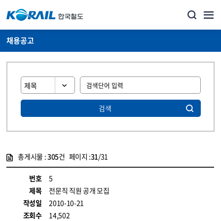
채용공고
검색
총게시물 :
305
건 페이지 :
31
/31
게시물 목록
코레일소개_경영공시_채용공고 목록 - 정보 제공
번호
5
제목
전문직 직원 공개 모집
작성일
2010-10-21
조회수
14,502