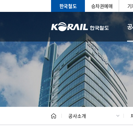
한국철도
승차권예매
기
공
CEO
일반현
공사소개