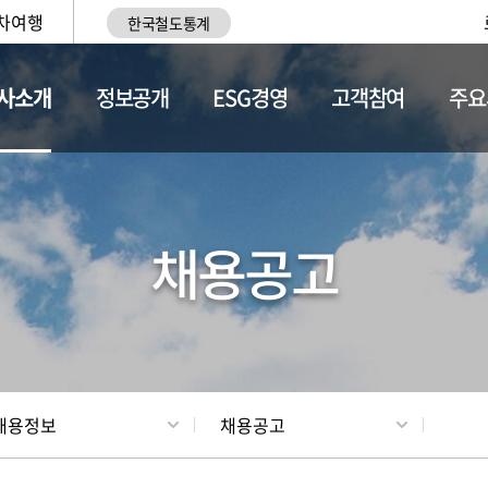
차여행
한국철도통계
사소개
정보공개
ESG경영
고객참여
주요
황
조직현황
채용정보
채용공고
채용정보
채용공고