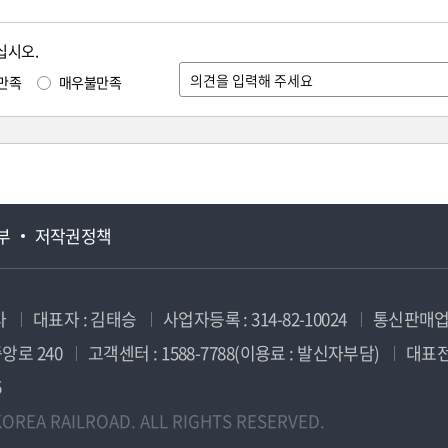
십시오.
만족
매우불만족
부
저작권정책
사
대표자 : 김태승
사업자등록 : 314-82-10024
통신판매업신
앙로 240
고객센터 : 1588-7788(이용료 : 발신자부담)
대표전화
5
OREA RAILROAD. ALL RIGHTS RESERVED.