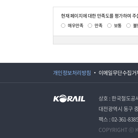
현재 페이지에 대한 만족도를 평가하여 주
매우만족
만족
보통
불
개인정보처리방침
이메일무단수집거
상호 : 한국철도공
대전광역시 동구 중
팩스 : 02-361-838
COPYRIGHT ⓒ K