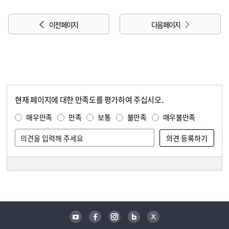
이전 페이지
다음 페이지
현재 페이지에 대한 만족도를 평가하여 주십시오.
콘텐츠 만족도 조사
만족도 조사
매우만족
만족
보통
불만족
매우불만족
담당자 정보
담당자 정보
유튜브
페이스북
인스타그램
블로그
트위터